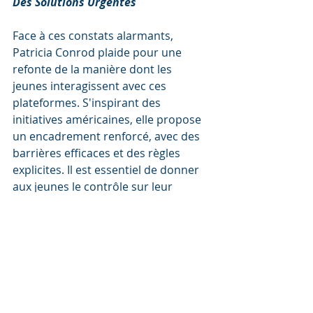
Des Solutions Urgentes
Face à ces constats alarmants, 
Patricia Conrod plaide pour une 
refonte de la manière dont les 
jeunes interagissent avec ces 
plateformes. S'inspirant des 
initiatives américaines, elle propose 
un encadrement renforcé, avec des 
barrières efficaces et des règles 
explicites. Il est essentiel de donner 
aux jeunes le contrôle sur leur 
interaction avec le contenu, en les 
éduquant sur l'influence potentielle 
des plateformes sur leur pensée.
Conclusions et Initiatives Locales
Deux autres études québécoises, 