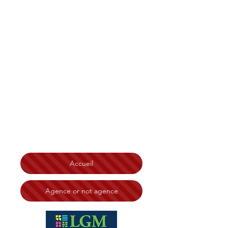
Christian Tonelli LGM
Immobilier Bretagne
,
Finistère, Côtes d'Armor
Morbihan, Île et Vilaine
Brest
Saint-Brieuc Redon Loudéac
Vannes Lorient Quimperlé
Lannion Saint-Malo Rennes
Ploërmel Erquy Morlaix
Quimper
Chateaulin
Carhaix Guingamp Dinard
Dinan
Fougères Saint Malo
N° RSAC:
828 332 494 Tribunal de Brest
Accueil
Agence or not agence