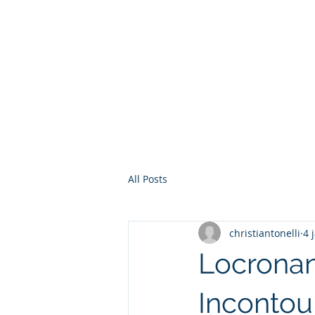
Christian Tonelli LG
,
Finistère, Côtes d'Armor
Morb
Vannes Lorient Quimperlé Lan
Chateaulin
Carhaix Guingamp Din
Blog
Rouz
All Posts
christiantonelli
4 
Locronan
Incontou