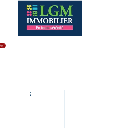
éac
er
de Brest
ce
nt
Biens a la vente
Plus