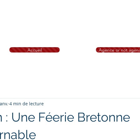
M Immobilier Bretagne
ihan, Île et Vilaine
Brest Saint-Brieuc Redon Loud
nion Saint-Malo Rennes Ploërmel Erquy Morlaix
Quimp
ard Dinan
Fougères Saint Malo
N° RSAC: 828 332 494 Tribunal 
Accueil
Agence or not agen
ig notre mascotte - A propos -Bareme
Nos conseils
Recruteme
janv.
4 min de lecture
 : Une Féerie Bretonne
rnable