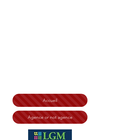
Christian Tonelli LGM
Immobilier Bretagne
,
Finistère, Côtes d'Armor
Morbihan, Île et Vilaine
Brest
Saint-Brieuc Redon Loudéac
Vannes Lorient Quimperlé
Lannion Saint-Malo Rennes
Ploërmel Erquy Morlaix
Quimper
Chateaulin
Carhaix Guingamp Dinard
Dinan
Fougères Saint Malo
N° RSAC:
828 332 494 Tribunal de Brest
Accueil
Agence or not agence