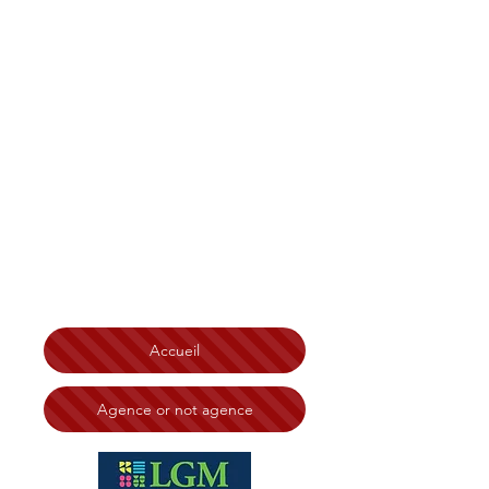
Christian Tonelli LGM
Immobilier Bretagne
,
Finistère, Côtes d'Armor
Morbihan, Île et Vilaine
Brest
Saint-Brieuc Redon Loudéac
Vannes Lorient Quimperlé
Lannion Saint-Malo Rennes
Ploërmel Erquy Morlaix
Quimper
Chateaulin
Carhaix Guingamp Dinard
Dinan
Fougères Saint Malo
N° RSAC:
828 332 494 Tribunal de Brest
Accueil
Agence or not agence