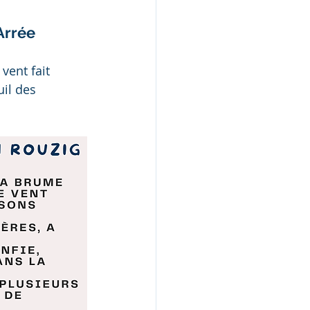
Arrée
vent fait 
uil des 