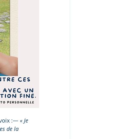
voix :— 
« Je 
s de la 