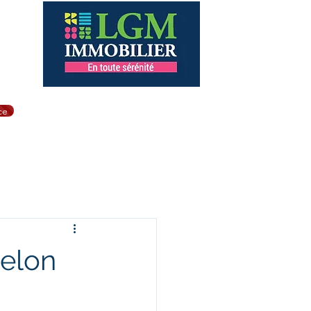
éac
er
de Brest
ce
nt
Biens a la vente
Plus
selon