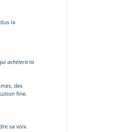
plus la 
ui achètera ta 
mmes, des 
uition fine.
dre sa voix.