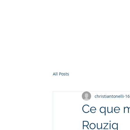
Christian Tonelli LG
,
Finistère, Côtes d'Armor
Morb
Vannes Lorient Quimperlé Lan
Chateaulin
Carhaix Guingamp Din
Blog
Rouz
All Posts
christiantonelli
16
Ce que m
Rouzig