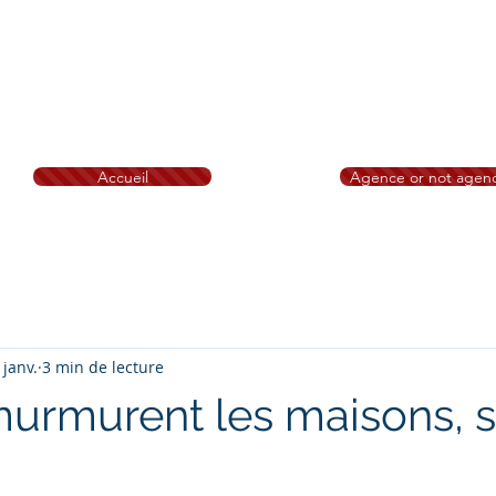
M Immobilier Bretagne
ihan, Île et Vilaine
Brest Saint-Brieuc Redon Loud
nion Saint-Malo Rennes Ploërmel Erquy Morlaix
Quimp
ard Dinan
Fougères Saint Malo
N° RSAC: 828 332 494 Tribunal 
Accueil
Agence or not agen
ig notre mascotte - A propos -Bareme
Nos conseils
Recruteme
 janv.
3 min de lecture
urmurent les maisons, 