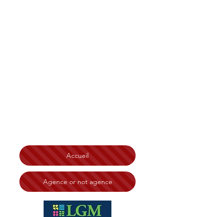
Christian Tonelli LGM
Immobilier Bretagne
,
Finistère, Côtes d'Armor
Morbihan, Île et Vilaine
Brest
Saint-Brieuc Redon Loudéac
Vannes Lorient Quimperlé
Lannion Saint-Malo Rennes
Ploërmel Erquy Morlaix
Quimper
Chateaulin
Carhaix Guingamp Dinard
Dinan
Fougères Saint Malo
N° RSAC:
828 332 494 Tribunal de Brest
Accueil
Agence or not agence