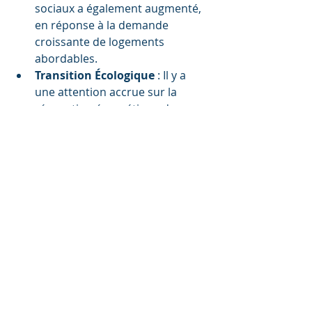
sociaux a également augmenté, 
en réponse à la demande 
croissante de logements 
abordables.
Transition Écologique
 : Il y a 
une attention accrue sur la 
rénovation énergétique des 
logements, avec des 
programmes gouvernementaux 
pour encourager l'efficacité 
énergétique et réduire les 
émissions de carbone.
Sources des Données
Les chiffres mentionnés proviennent 
principalement de l'INSEE et du 
ministère de la Transition écologique 