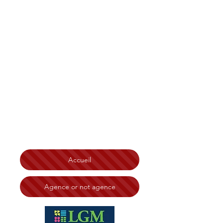
Christian Tonelli LGM
Immobilier Bretagne
,
Finistère, Côtes d'Armor
Morbihan, Île et Vilaine
Brest
Saint-Brieuc Redon Loudéac
Vannes Lorient Quimperlé
Lannion Saint-Malo Rennes
Ploërmel Erquy Morlaix
Quimper
Chateaulin
Carhaix Guingamp Dinard
Dinan
Fougères Saint Malo
N° RSAC:
828 332 494 Tribunal de Brest
Accueil
Agence or not agence