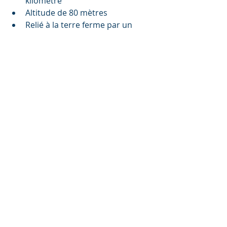
kilomètre
Altitude de 80 mètres
Relié à la terre ferme par un 
pont-passerelle depuis 2009
Histoire:
Abbaye fondée en 709
Classé monument historique en 
1874
Inscrit au patrimoine mondial de 
l'UNESCO en 1979
Divers:
55 hectares
80 mètres de marées
1000 ans de construction
220 marches pour accéder à 
l'abbaye