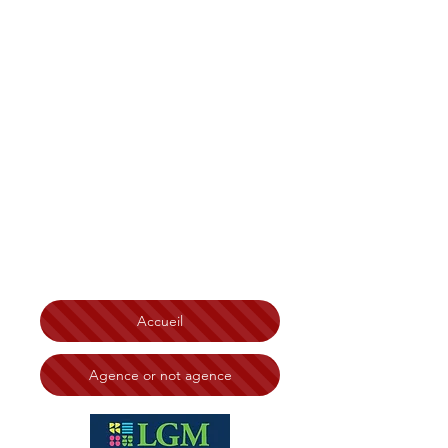
Christian Tonelli LGM
Immobilier Bretagne
,
Finistère, Côtes d'Armor
Morbihan, Île et Vilaine
Brest
Saint-Brieuc Redon Loudéac
Vannes Lorient Quimperlé
Lannion Saint-Malo Rennes
Ploërmel Erquy Morlaix
Quimper
Chateaulin
Carhaix Guingamp Dinard
Dinan
Fougères Saint Malo
N° RSAC:
828 332 494 Tribunal de Brest
Accueil
Agence or not agence