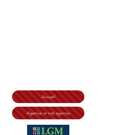
Christian Tonelli LGM
Immobilier Bretagne
,
Finistère, Côtes d'Armor
Morbihan, Île et Vilaine
Brest
Saint-Brieuc Redon Loudéac
Vannes Lorient Quimperlé
Lannion Saint-Malo Rennes
Ploërmel Erquy Morlaix
Quimper
Chateaulin
Carhaix Guingamp Dinard
Dinan
Fougères Saint Malo
N° RSAC:
828 332 494 Tribunal de Brest
Accueil
Agence or not agence