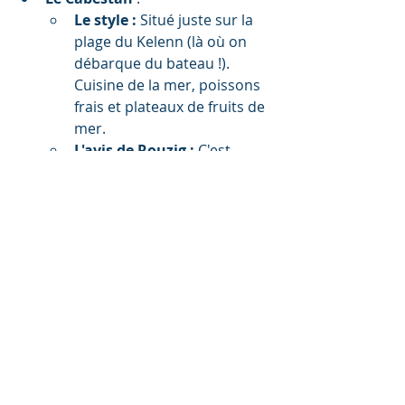
Le style :
 Situé juste sur la 
plage du Kelenn (là où on 
débarque du bateau !). 
Cuisine de la mer, poissons 
frais et plateaux de fruits de 
mer.
L'avis de Rouzig :
 C'est 
convivial, on a encore les 
embruns dans les cheveux 
et on mange face aux îlots.
Le Paradiso
 :
Le style :
 Une institution 
pour les familles. Des pizzas, 
des moules-frites et une 
ambiance décontractée.
L'avis de Rouzig :
 Parfait 
pour ceux qui ont des petits 
korrigans affamés avec eux !