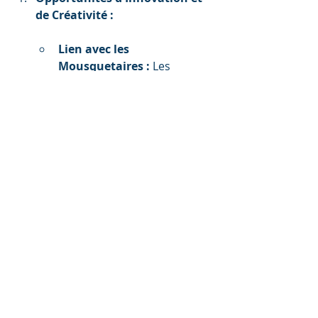
de Créativité :
Lien avec les 
Mousquetaires :
 Les 
mousquetaires font preuve 
d'initiative audacieuse dans 
leurs aventures. Chez LGM 
Immobilier, 
l'encouragement de 
l'innovation et de la 
créativité rappelle la nature 
audacieuse des 
mousquetaires.
Valeurs Authentiques :
Lien avec les 
Mousquetaires :
 L'intégrité 