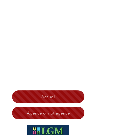
Christian Tonelli LGM
Immobilier Bretagne
,
Finistère, Côtes d'Armor
Morbihan, Île et Vilaine
Brest
Saint-Brieuc Redon Loudéac
Vannes Lorient Quimperlé
Lannion Saint-Malo Rennes
Ploërmel Erquy Morlaix
Quimper
Chateaulin
Carhaix Guingamp Dinard
Dinan
Fougères Saint Malo
N° RSAC:
828 332 494 Tribunal de Brest
Accueil
Agence or not agence