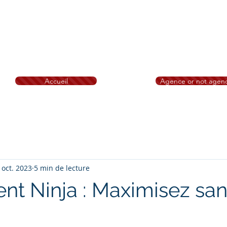
M Immobilier Bretagne
ihan, Île et Vilaine
Brest Saint-Brieuc Redon Loud
nion Saint-Malo Rennes Ploërmel Erquy Morlaix
Quimp
ard Dinan
Fougères Saint Malo
N° RSAC: 828 332 494 Tribunal 
Accueil
Agence or not agen
ig notre mascotte - A propos -Bareme
Nos conseils
Recruteme
 oct. 2023
5 min de lecture
t Ninja : Maximisez sa