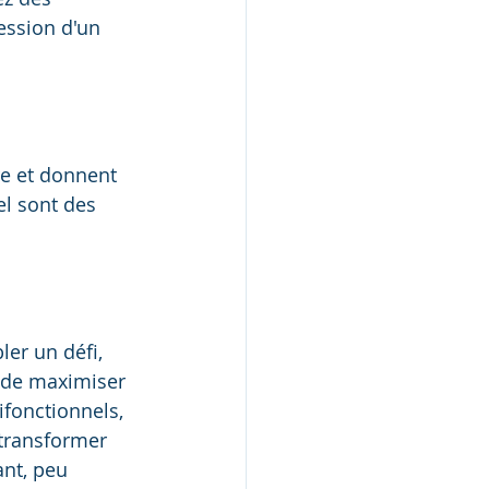
ession d'un 
re et donnent 
el sont des 
er un défi, 
e de maximiser 
fonctionnels, 
 transformer 
nt, peu 