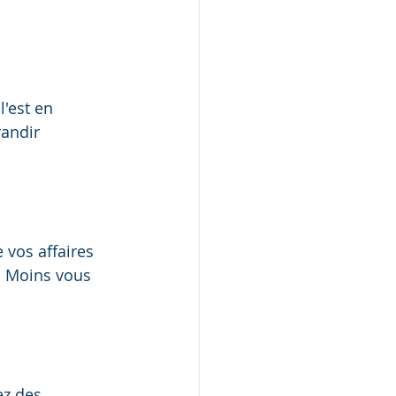
l'est en 
randir 
 vos affaires 
. Moins vous 
ez des 