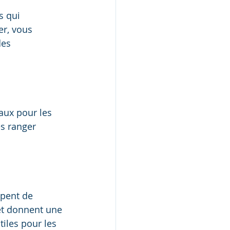
 qui 
r, vous 
des 
aux pour les 
s ranger 
upent de 
et donnent une 
iles pour les 