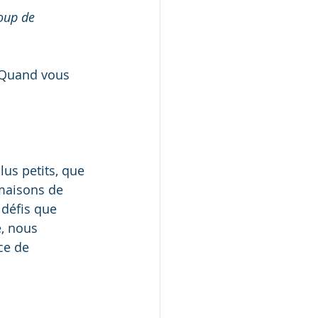
oup de 
. Quand vous 
us petits, que 
 maisons de 
 défis que 
, nous 
ce de 