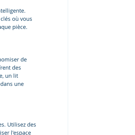
elligente. 
 clés où vous 
aque pièce.
onomiser de 
rent des 
 un lit 
 dans une 
. Utilisez des 
ser l'espace 