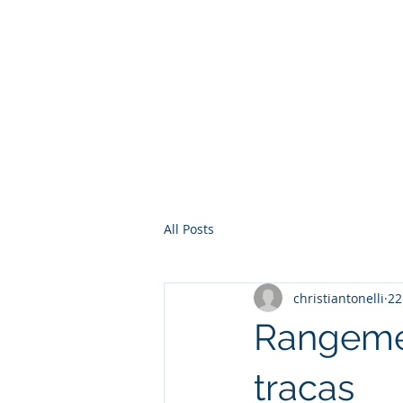
Christian Tonelli LG
,
Finistère, Côtes d'Armor
Morb
Vannes Lorient Quimperlé Lan
Chateaulin
Carhaix Guingamp Din
Blog
Rouz
All Posts
christiantonelli
22
Rangemen
tracas