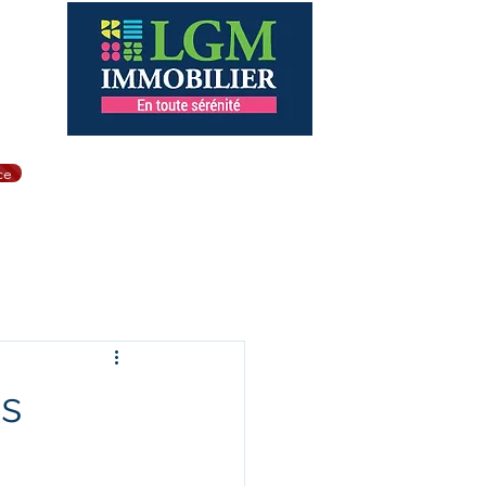
éac
er
de Brest
ce
nt
Biens a la vente
Plus
ns