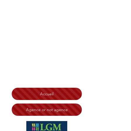
Christian Tonelli LGM
Immobilier Bretagne
,
Finistère, Côtes d'Armor
Morbihan, Île et Vilaine
Brest
Saint-Brieuc Redon Loudéac
Vannes Lorient Quimperlé
Lannion Saint-Malo Rennes
Ploërmel Erquy Morlaix
Quimper
Chateaulin
Carhaix Guingamp Dinard
Dinan
Fougères Saint Malo
N° RSAC:
828 332 494 Tribunal de Brest
Accueil
Agence or not agence