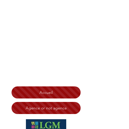
Christian Tonelli LGM
Immobilier Bretagne
,
Finistère, Côtes d'Armor
Morbihan, Île et Vilaine
Brest
Saint-Brieuc Redon Loudéac
Vannes Lorient Quimperlé
Lannion Saint-Malo Rennes
Ploërmel Erquy Morlaix
Quimper
Chateaulin
Carhaix Guingamp Dinard
Dinan
Fougères Saint Malo
N° RSAC:
828 332 494 Tribunal de Brest
Accueil
Agence or not agence