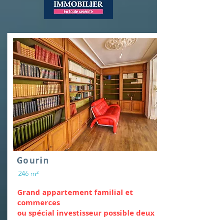
Gourin
246 m²
Grand appartement familial et
commerces
ou spécial investisseur possible deux