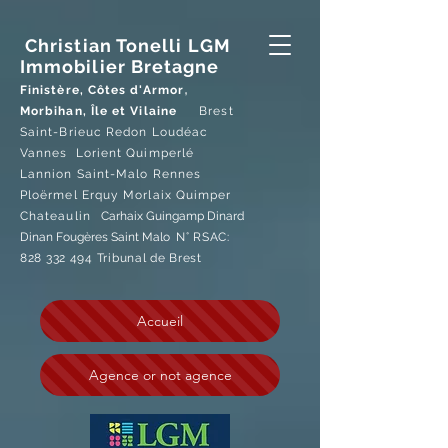
Christian Tonelli LGM
Immobilier Bretagne
,
Finistère, Côtes d'Armor
Morbihan, Île et Vilaine
Brest
Saint-Brieuc Redon Loudéac
Vannes Lorient Quimperlé
Lannion Saint-Malo Rennes
Ploërmel Erquy Morlaix
Quimper
Chateaulin
Carhaix Guingamp Dinard
Dinan
Fougères Saint Malo
N° RSAC:
828 332 494 Tribunal de Brest
Accueil
Agence or not agence